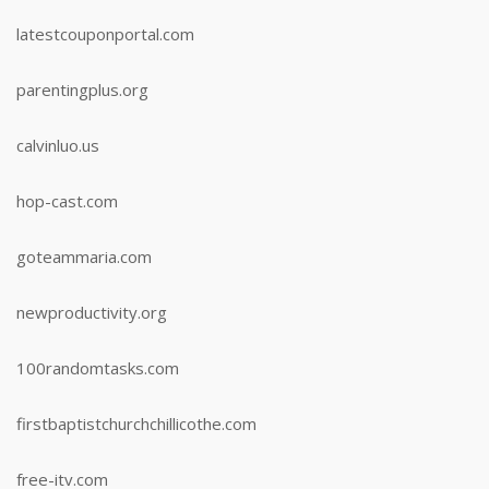
latestcouponportal.com
parentingplus.org
calvinluo.us
hop-cast.com
goteammaria.com
newproductivity.org
100randomtasks.com
firstbaptistchurchchillicothe.com
free-itv.com