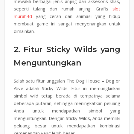
mewakili berbagai jenis anjing dan aksesoris khas,
seperti tulang dan rumah anjing. Grafis
slot
murah4d
yang cerah dan animasi yang hidup
membuat game ini sangat menyenangkan untuk
dimainkan.
2. Fitur Sticky Wilds yang
Menguntungkan
Salah satu fitur unggulan The Dog House – Dog or
Alive adalah Sticky Wilds. Fitur ini memungkinkan
simbol wild tetap berada di tempatnya selama
beberapa putaran, sehingga meningkatkan peluang
Anda untuk mendapatkan simbol yang
menguntungkan. Dengan Sticky Wilds, Anda memiliki
peluang besar untuk mendapatkan kombinasi
kemenangan yang lebih besar.