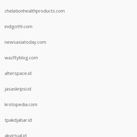
chelationhealthproducts.com
indigo99.com
newsasiatoday.com
wazftyblog.com
alterspace.id
jasaskripsi.id
krotopedia.com
tpakdjabar.id
akvirtual.id