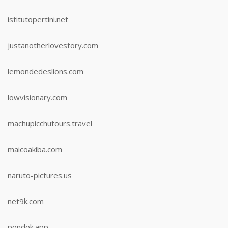
istitutopertini.net
justanotherlovestory.com
lemondedeslions.com
lowvisionary.com
machupicchutours.travel
maicoakiba.com
naruto-pictures.us
net9k.com
pondok.app