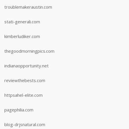
troublemakeraustin.com
stati-generali.com
kimberludiker.com
thegoodmorningpics.com
indianaopportunity.net
reviewthebests.com
httpsahel-elite.com
pagephilia.com
blog-drjsnatural.com