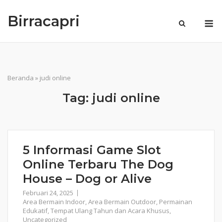
Skip
Birracapri
to
M
content
Beranda
»
judi online
Tag:
judi online
5 Informasi Game Slot
Online Terbaru The Dog
House – Dog or Alive
Februari 24, 2025
Area Bermain Indoor
,
Area Bermain Outdoor
,
Permainan
Edukatif
,
Tempat Ulang Tahun dan Acara Khusus
,
Uncategorized