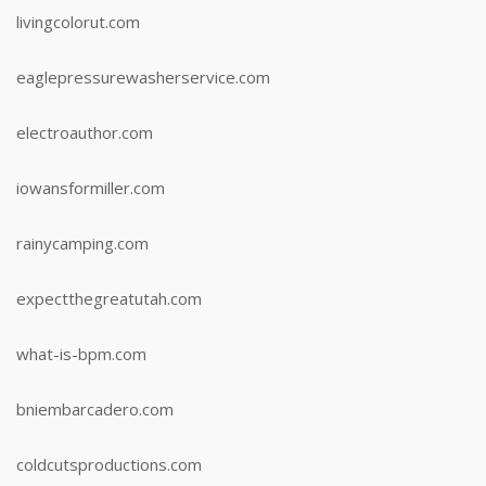
livingcolorut.com
eaglepressurewasherservice.com
electroauthor.com
iowansformiller.com
rainycamping.com
expectthegreatutah.com
what-is-bpm.com
bniembarcadero.com
coldcutsproductions.com