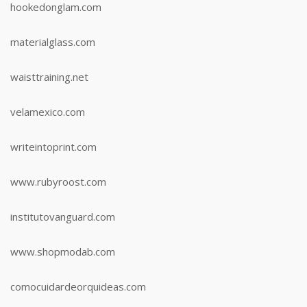
hookedonglam.com
materialglass.com
waisttraining.net
velamexico.com
writeintoprint.com
www.rubyroost.com
institutovanguard.com
www.shopmodab.com
comocuidardeorquideas.com