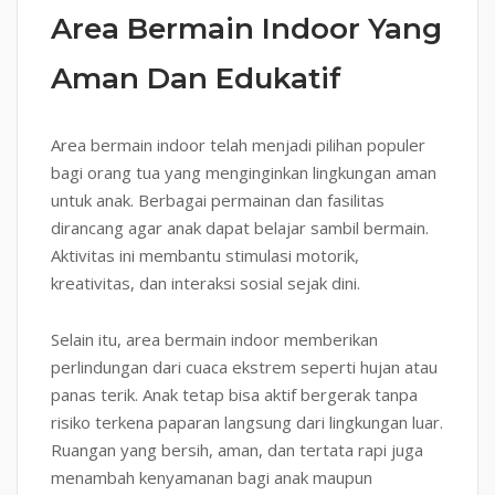
Area Bermain Indoor Yang
Aman Dan Edukatif
Area bermain indoor telah menjadi pilihan populer
bagi orang tua yang menginginkan lingkungan aman
untuk anak. Berbagai permainan dan fasilitas
dirancang agar anak dapat belajar sambil bermain.
Aktivitas ini membantu stimulasi motorik,
kreativitas, dan interaksi sosial sejak dini.
Selain itu, area bermain indoor memberikan
perlindungan dari cuaca ekstrem seperti hujan atau
panas terik. Anak tetap bisa aktif bergerak tanpa
risiko terkena paparan langsung dari lingkungan luar.
Ruangan yang bersih, aman, dan tertata rapi juga
menambah kenyamanan bagi anak maupun