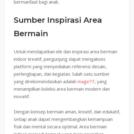
bermanfaat bagi anak.
Sumber Inspirasi Area
Bermain
Untuk mendapatkan ide dan inspirasi area bermain
indoor kreatif, pengunjung dapat mengakses
platform yang menyediakan referensi desain,
perlengkapan, dan kegiatan. Salah satu sumber
yang direkomendasikan adalah
mage77
, yang
menampilkan koleksi area bermain modern dan
inovatif.
Dengan konsep bermain aman, kreatif, dan edukatif,
setiap anak dapat mengembangkan kemampuan
fisik dan mental secara optimal. Area bermain