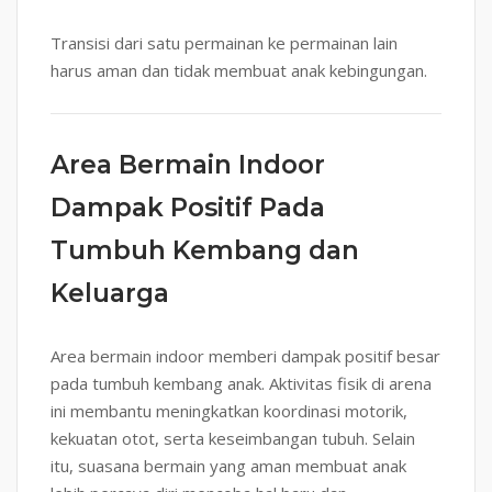
Transisi dari satu permainan ke permainan lain
harus aman dan tidak membuat anak kebingungan.
Area Bermain Indoor
Dampak Positif Pada
Tumbuh Kembang dan
Keluarga
Area bermain indoor memberi dampak positif besar
pada tumbuh kembang anak. Aktivitas fisik di arena
ini membantu meningkatkan koordinasi motorik,
kekuatan otot, serta keseimbangan tubuh. Selain
itu, suasana bermain yang aman membuat anak