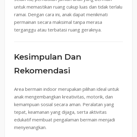
untuk memastikan ruang cukup luas dan tidak terlalu
ramai. Dengan cara ini, anak dapat menikmati
permainan secara maksimal tanpa merasa
terganggu atau terbatasi ruang geraknya.
Kesimpulan Dan
Rekomendasi
Area bermain indoor merupakan pilihan ideal untuk
anak mengembangkan kreativitas, motorik, dan
kemampuan sosial secara aman. Peralatan yang
tepat, keamanan yang dijaga, serta aktivitas
edukatif membuat pengalaman bermain menjadi
menyenangkan.