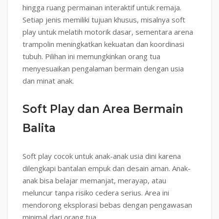
hingga ruang permainan interaktif untuk remaja.
Setiap jenis memiliki tujuan khusus, misalnya soft
play untuk melatih motorik dasar, sementara arena
trampolin meningkatkan kekuatan dan koordinasi
tubuh. Pilihan ini memungkinkan orang tua
menyesuaikan pengalaman bermain dengan usia
dan minat anak.
Soft Play dan Area Bermain
Balita
Soft play cocok untuk anak-anak usia dini karena
dilengkapi bantalan empuk dan desain aman. Anak-
anak bisa belajar memanjat, merayap, atau
meluncur tanpa risiko cedera serius. Area ini
mendorong eksplorasi bebas dengan pengawasan
minimal dari orang tua.