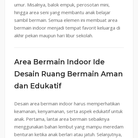
umur. Misalnya, balok empuk, perosotan mini,
hingga area seni yang membantu anak belajar
sambil bermain. Semua elemen ini membuat area
bermain indoor menjadi tempat favorit keluarga di
akhir pekan maupun hari libur sekolah.
Area Bermain Indoor Ide
Desain Ruang Bermain Aman
dan Edukatif
Desain area bermain indoor harus memperhatikan
keamanan, kenyamanan, serta aspek edukatif untuk
anak. Pertama, lantai area bermain sebaiknya
menggunakan bahan lembut yang mampu meredam
benturan ketika anak berlari atau jatuh. Selanjutnya,