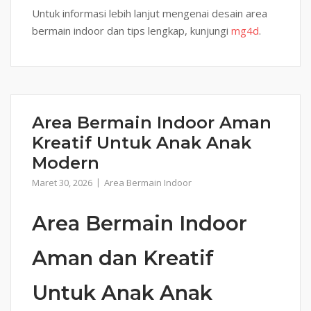
Untuk informasi lebih lanjut mengenai desain area
bermain indoor dan tips lengkap, kunjungi
mg4d
.
Area Bermain Indoor Aman
Kreatif Untuk Anak Anak
Modern
Maret 30, 2026
Area Bermain Indoor
Area Bermain Indoor
Aman dan Kreatif
Untuk Anak Anak