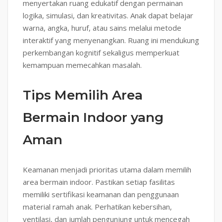
menyertakan ruang edukatif dengan permainan
logika, simulasi, dan kreativitas. Anak dapat belajar
warna, angka, huruf, atau sains melalui metode
interaktif yang menyenangkan. Ruang ini mendukung
perkembangan kognitif sekaligus memperkuat
kemampuan memecahkan masalah.
Tips Memilih Area
Bermain Indoor yang
Aman
Keamanan menjadi prioritas utama dalam memilih
area bermain indoor. Pastikan setiap fasilitas
memiliki sertifikasi keamanan dan penggunaan
material ramah anak. Perhatikan kebersihan,
ventilasi, dan jumlah pengunjung untuk mencegah