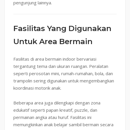
pengunjung lainnya.
Fasilitas Yang Digunakan
Untuk Area Bermain
Fasilitas di area bermain indoor bervariasi
tergantung tema dan ukuran ruangan. Peralatan
seperti perosotan mini, rumah-rumahan, bola, dan
trampolin sering digunakan untuk mengembangkan
koordinasi motorik anak.
Beberapa area juga dilengkapi dengan zona
edukatif seperti papan kreatif, puzzle, dan
permainan angka atau huruf. Fasilitas ini
memungkinkan anak belajar sambil bermain secara