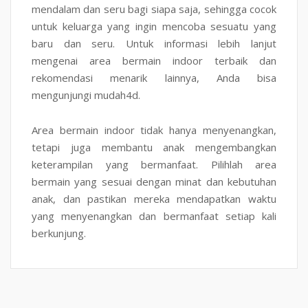
mendalam dan seru bagi siapa saja, sehingga cocok
untuk keluarga yang ingin mencoba sesuatu yang
baru dan seru. Untuk informasi lebih lanjut
mengenai area bermain indoor terbaik dan
rekomendasi menarik lainnya, Anda bisa
mengunjungi mudah4d.
Area bermain indoor tidak hanya menyenangkan,
tetapi juga membantu anak mengembangkan
keterampilan yang bermanfaat. Pilihlah area
bermain yang sesuai dengan minat dan kebutuhan
anak, dan pastikan mereka mendapatkan waktu
yang menyenangkan dan bermanfaat setiap kali
berkunjung.