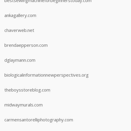
bestsewingmachineforbeginnerstoday.com
ankagallery.com
chaverweb.net
brendaepperson.com
dglaymann.com
biologicalinformationnewperspectives.org
theboysstoreblog.com
midwaymurals.com
carmensantorelliphotography.com