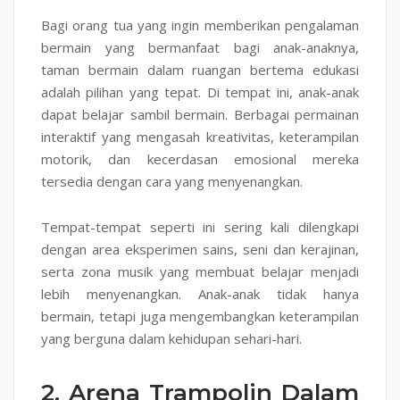
Bagi orang tua yang ingin memberikan pengalaman
bermain yang bermanfaat bagi anak-anaknya,
taman bermain dalam ruangan bertema edukasi
adalah pilihan yang tepat. Di tempat ini, anak-anak
dapat belajar sambil bermain. Berbagai permainan
interaktif yang mengasah kreativitas, keterampilan
motorik, dan kecerdasan emosional mereka
tersedia dengan cara yang menyenangkan.
Tempat-tempat seperti ini sering kali dilengkapi
dengan area eksperimen sains, seni dan kerajinan,
serta zona musik yang membuat belajar menjadi
lebih menyenangkan. Anak-anak tidak hanya
bermain, tetapi juga mengembangkan keterampilan
yang berguna dalam kehidupan sehari-hari.
2. Arena Trampolin Dalam