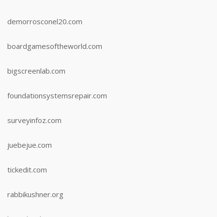
demorrosconel20.com
boardgamesoftheworld.com
bigscreenlab.com
foundationsystemsrepair.com
surveyinfoz.com
juebejue.com
tickedit.com
rabbikushner.org