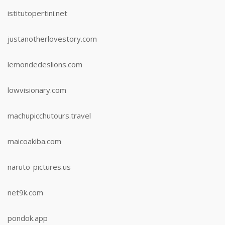
istitutopertini.net
justanotherlovestory.com
lemondedeslions.com
lowvisionary.com
machupicchutours.travel
maicoakiba.com
naruto-pictures.us
net9k.com
pondok.app