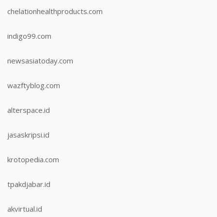
chelationhealthproducts.com
indigo99.com
newsasiatoday.com
wazftyblog.com
alterspace.id
jasaskripsi.id
krotopedia.com
tpakdjabar.id
akvirtual.id