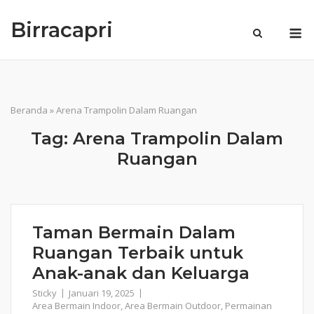
Skip
Birracapri
to
M
content
Beranda
»
Arena Trampolin Dalam Ruangan
Tag:
Arena Trampolin Dalam
Ruangan
Taman Bermain Dalam
Ruangan Terbaik untuk
Anak-anak dan Keluarga
Sticky
Januari 19, 2025
Area Bermain Indoor
,
Area Bermain Outdoor
,
Permainan