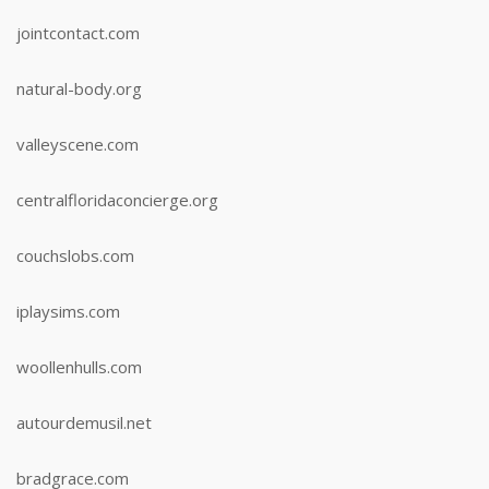
jointcontact.com
natural-body.org
valleyscene.com
centralfloridaconcierge.org
couchslobs.com
iplaysims.com
woollenhulls.com
autourdemusil.net
bradgrace.com