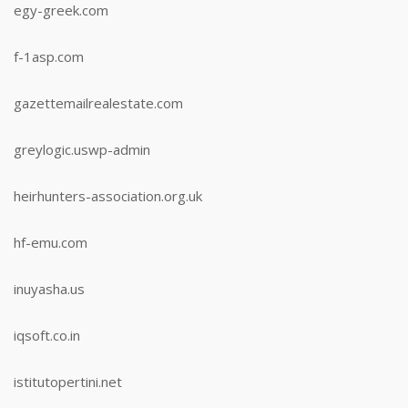
egy-greek.com
f-1asp.com
gazettemailrealestate.com
greylogic.uswp-admin
heirhunters-association.org.uk
hf-emu.com
inuyasha.us
iqsoft.co.in
istitutopertini.net