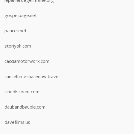
lepanierdegermaine.org
gospelpage.net
paucek.net
storiyoh.com
cacciamotorworx.com
canceltimesharenow.travel
cinediscount.com
daubandbauble.com
davefilms.us