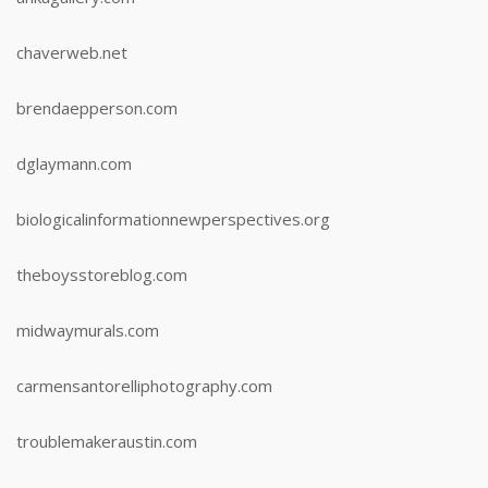
chaverweb.net
brendaepperson.com
dglaymann.com
biologicalinformationnewperspectives.org
theboysstoreblog.com
midwaymurals.com
carmensantorelliphotography.com
troublemakeraustin.com