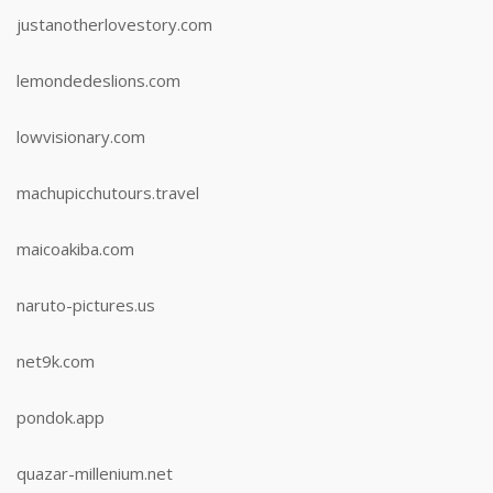
justanotherlovestory.com
lemondedeslions.com
lowvisionary.com
machupicchutours.travel
maicoakiba.com
naruto-pictures.us
net9k.com
pondok.app
quazar-millenium.net