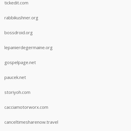
tickedit.com
rabbikushner.org
bossdroid.org
lepanierdegermaine.org
gospelpage.net
paucek.net
storiyoh.com
cacciamotorworx.com
canceltimesharenow.travel