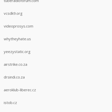
tuberadioforum.com
vcsdk9.org
videoprosys.com
whytheyhate.us
yeezystatic.org
airstrike.co.za
drsindi.co.za
aeroklub-liberec.cz
istob.cz