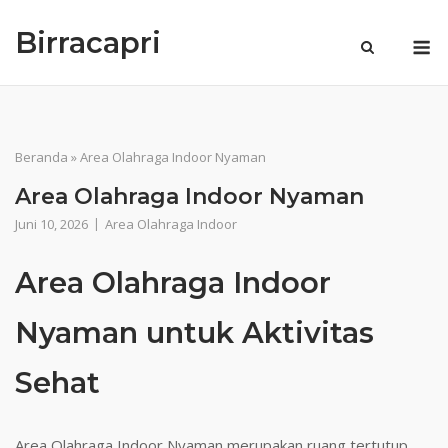
Skip
Birracapri
to
M
content
Beranda
»
Area Olahraga Indoor Nyaman
Area Olahraga Indoor Nyaman
Juni 10, 2026
Area Olahraga Indoor
Area Olahraga Indoor
Nyaman untuk Aktivitas
Sehat
Area Olahraga Indoor Nyaman merupakan ruang tertutup