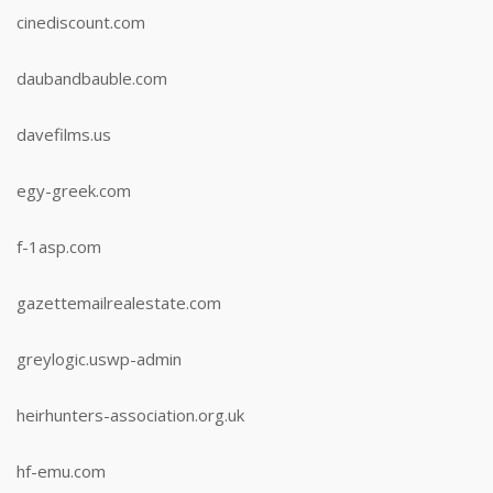
cinediscount.com
daubandbauble.com
davefilms.us
egy-greek.com
f-1asp.com
gazettemailrealestate.com
greylogic.uswp-admin
heirhunters-association.org.uk
hf-emu.com