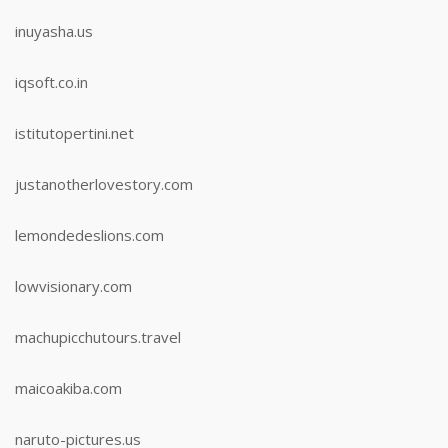
inuyasha.us
iqsoft.co.in
istitutopertini.net
justanotherlovestory.com
lemondedeslions.com
lowvisionary.com
machupicchutours.travel
maicoakiba.com
naruto-pictures.us