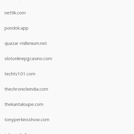
net9k.com
pondok.app
quazar-millenium.net
slotonlinepgcasino.com
techtv101.com
thechronicleindia.com
thekantaloupe.com
tonyperkinsshow.com