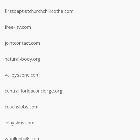
firstbaptistchurchchillicothe.com
free-itv.com
jointcontact.com
natural-body.org
valleyscene.com
centralfloridaconcierge.org
couchslobs.com
iplaysims.com
woollenhulls.com