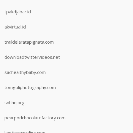
tpakdjabar.id
akvirtual.id
traildelaratapignata.com
downloadtwittervideos.net
sachealthybaby.com
tomgoliphotography.com
snhhq.org
pearpodchocolatefactory.com
kaoticrecording.com